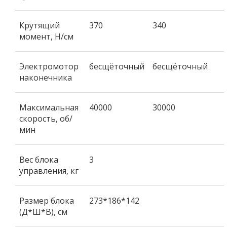
Крутящий
370
340
момент, Н/см
Электромотор
бесщёточный
бесщёточный
наконечника
Максимальная
40000
30000
скорость, об/
мин
Вес блока
3
управления, кг
Размер блока
273*186*142
(Д*Ш*В), см